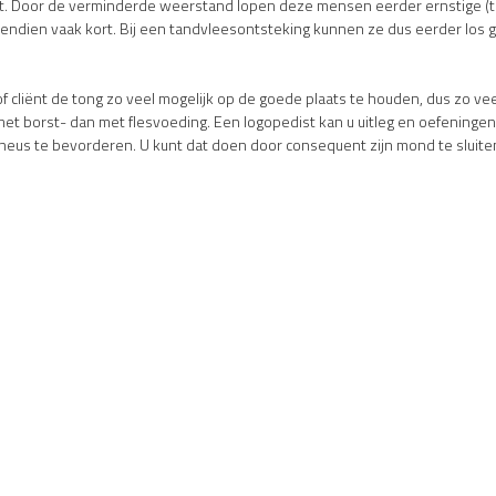
. Door de verminderde weerstand lopen deze mensen eerder ernstige (t
ndien vaak kort. Bij een tandvleesontsteking kunnen ze dus eerder los 
liënt de tong zo veel mogelijk op de goede plaats te houden, dus zo veel
met borst- dan met flesvoeding. Een logopedist kan u uitleg en oefeningen
neus te bevorderen. U kunt dat doen door consequent zijn mond te sluiten a