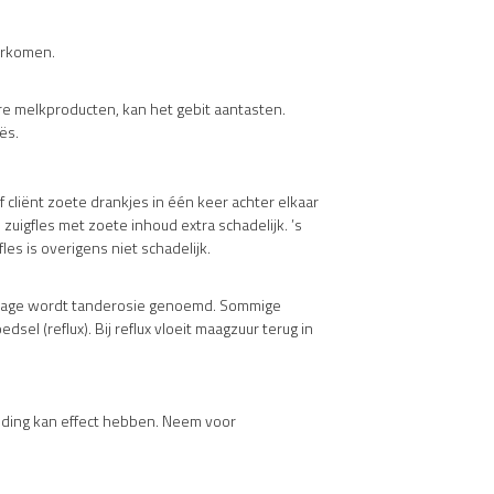
oorkomen.
re melkproducten, kan het gebit aantasten.
iës.
 cliënt zoete drankjes in één keer achter elkaar
zuigfles met zoete inhoud extra schadelijk. ’s
les is overigens niet schadelijk.
ijtage wordt tanderosie genoemd. Sommige
l (reflux). Bij reflux vloeit maagzuur terug in
eding kan effect hebben. Neem voor