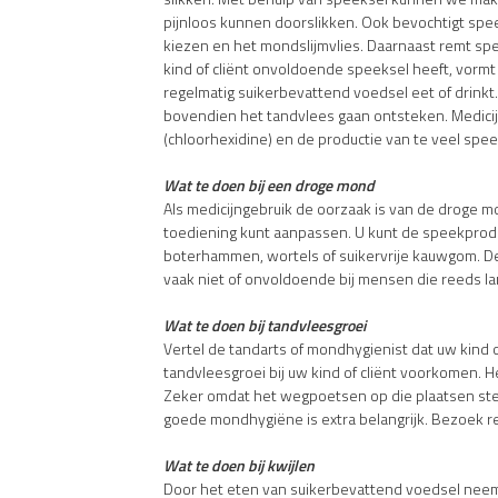
pijnloos kunnen doorslikken. Ook bevochtigt spe
kiezen en het mondslijmvlies. Daarnaast remt s
kind of cliënt onvoldoende speeksel heeft, vormt 
regelmatig suikerbevattend voedsel eet of drinkt
bovendien het tandvlees gaan ontsteken. Medicij
(chloorhexidine) en de productie van te veel spee
Wat te doen bij een droge mond
AIs medicijngebruik de oorzaak is van de droge mon
toediening kunt aanpassen. U kunt de speekprodu
boterhammen, wortels of suikervrije kauwgom. De 
vaak niet of onvoldoende bij mensen die reeds lan
Wat te doen bij tandvleesgroei
Vertel de tandarts of mondhygienist dat uw kind 
tandvleesgroei bij uw kind of cliënt voorkomen. He
Zeker omdat het wegpoetsen op die plaatsen stee
goede mondhygiëne is extra belangrijk. Bezoek re
Wat te doen bij kwijlen
Door het eten van suikerbevattend voedsel neemt 