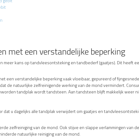
d gebit
ebit
en
 met een verstandelijke beperking
meer kans op tandvleesontsteking en tandbederf (gaatjes). Dit heeft ee
 een verstandelijke beperking vaak vloeibaar, gepureerd of fijngesned
r dat de natuurlijke zelfreinigende werking van de mond vermindert. Cons
eworden tandplak wordt tandsteen. Aan tandsteen blijft makkelijk weer n
r dat u dagelijks alle tandplak verwijdert om gaatjes en tandvleesontste
nderde zelfreiniging van de mond. Ook stijve en slappe verlammingen va
nderde natuurlijke reiniging van de mond.