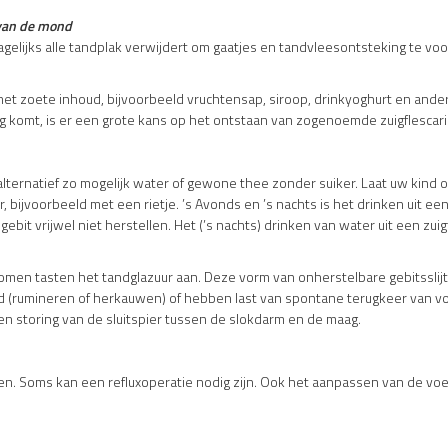
 van de mond
agelijks alle tandplak verwijdert om gaatjes en tandvleesontsteking te v
met zoete inhoud, bijvoorbeeld vruchtensap, siroop, drinkyoghurt en ande
ng komt, is er een grote kans op het ontstaan van zogenoemde zuigflescar
ternatief zo mogelijk water of gewone thee zonder suiker. Laat uw kind of
ijvoorbeeld met een rietje. ’s Avonds en ’s nachts is het drinken uit een 
bit vrijwel niet herstellen. Het (’s nachts) drinken van water uit een zuigf
komen tasten het tandglazuur aan. Deze vorm van onherstelbare gebitssl
(rumineren of herkauwen) of hebben last van spontane terugkeer van voedse
en storing van de sluitspier tussen de slokdarm en de maag.
. Soms kan een refluxoperatie nodig zijn. Ook het aanpassen van de vo