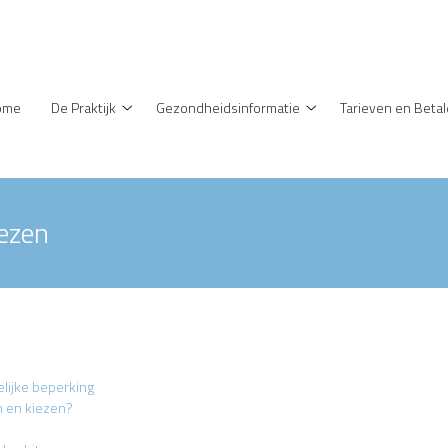
enu
ome
De Praktijk
Gezondheidsinformatie
Tarieven en Beta
De
Gezondheidsinformati
Praktijk
submenu
submenu
iezen
lijke beperking
n en kiezen?