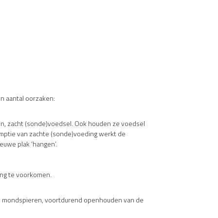
n aantal oorzaken:
en, zacht (sonde)voedsel. Ook houden ze voedsel
umptie van zachte (sonde)voeding werkt de
ieuwe plak ‘hangen’.
king te voorkomen.
n de mondspieren, voortdurend openhouden van de