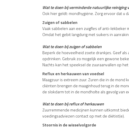
Wat te doen bij verminderde natuurlijke reiniging
Ook hier geldt: mondhygiëne. Zorg ervoor dat u d
Zuigen of sabbelen
Vaak sabbelen aan een zuigfles of anti-lekbeker 
Omdat het gebit langdurig met suikers in aanraki
Wat te doen bij zuigen of sabbelen
Beperk de hoeveelheid zoete drankjes. Geef als al
opdrinken. Gebruik zo mogelijk een gewone beker, b
Nachts kan het speeksel de zuuraanvallen op het ge
Reflux en herkauwen van voedsel
Maagzuur is extreem zuur. Zuren die in de mond 
cliënten brengen de maaginhoud terug in de mond 
de slokdarm tot in de mondholte als gevolg van e
Wat te doen bij reflux of herkauwen
Zuurremmende medicijnen kunnen uitkomst bieden
voedingsadviezen contact op met de diëtist(e).
Stoornis in de wisselvolgorde