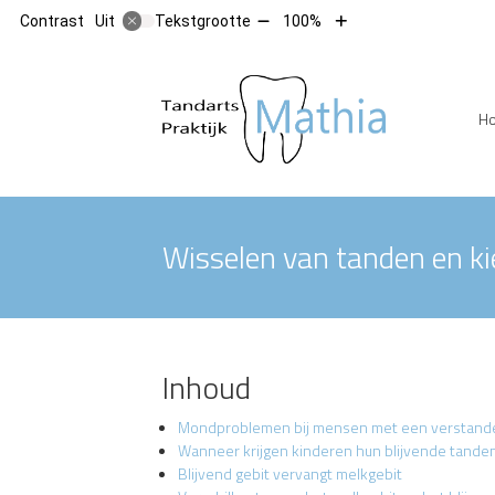
Tekst
Tekst
Contrast
Tekstgrootte
100%
Uit
verkleinen
vergroten
met
met
10%
10%
Hoofdm
H
Wisselen van tanden en k
Inhoud
Mondproblemen bij mensen met een verstande
Wanneer krijgen kinderen hun blijvende tande
Blijvend gebit vervangt melkgebit