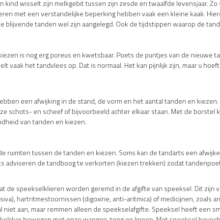
nd wisselt zijn melkgebit tussen zijn zesde en twaalfde levensjaar. Zo st
eren met een verstandelijke beperking hebben vaak een kleine kaak. Hierdo
ijl de blijvende tanden wel zijn aangelegd. Ook de tijdstippen waarop de 
iezen is nog erg poreus en kwetsbaar. Poets de puntjes van de nieuwe tan
vaak het tandvlees op. Dat is normaal. Het kan pijnlijk zijn, maar u hoeft
ben een afwijking in de stand, de vorm en het aantal tanden en kiezen. Al
e schots- en scheef of bijvoorbeeld achter elkaar staan. Met de borstel k
dheid van tanden en kiezen.
 de ruimten tussen de tanden en kiezen. Soms kan de tandarts een afwij
ts adviseren de tandboog te verkorten (kiezen trekken) zodat tandenpoe
t de speekselklieren worden geremd in de afgifte van speeksel. Dit zijn v
a), hartritmestoornissen (digoxine, anti-aritmica) of medicijnen, zoals a
al niet aan, maar remmen alleen de speekselafgifte. Speeksel heeft een 
kelijker bewegen met onze wangen, tong en lippen. Met speeksel bevoch