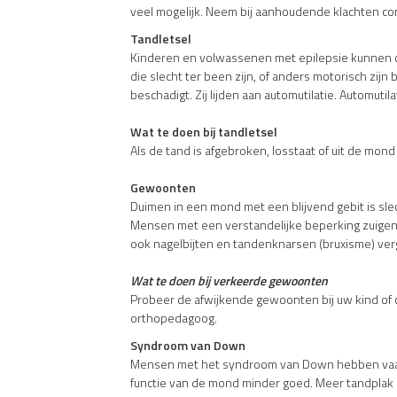
veel mogelijk. Neem bij aanhoudende klachten con
Tandletsel
Kinderen en volwassenen met epilepsie kunnen op
die slecht ter been zijn, of anders motorisch zij
beschadigt. Zij lijden aan automutilatie. Automutila
Wat te doen bij tandletsel
Als de tand is afgebroken, losstaat of uit de mond
Gewoonten
Duimen in een mond met een blijvend gebit is sl
Mensen met een verstandelijke beperking zuigen
ook nagelbijten en tandenknarsen (bruxisme) verg
Wat te doen bij verkeerde gewoonten
Probeer de afwijkende gewoonten bij uw kind of cl
orthopedagoog.
Syndroom van Down
Mensen met het syndroom van Down hebben vaak s
functie van de mond minder goed. Meer tandplak