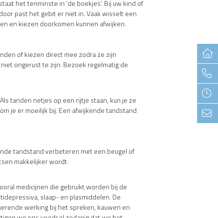
aat het tenminste in ‘de boekjes’. Bij uw kind of
or past het gebit er niet in. Vaak wisselt een
tanden en kiezen doorkomen kunnen afwijken.
den of kiezen direct mee zodra ze zijn
 niet ongerust te zijn. Bezoek regelmatig de
s tanden netjes op een rijtje staan, kun je ze
om je er moeilijk bij. Een afwijkende tandstand
kende tandstand verbeteren met een beugel of
tsen makkelijker wordt.
ooral medicijnen die gebruikt worden bij de
ntidepressiva, slaap- en plasmiddelen. De
smerende werking bij het spreken, kauwen en
tigen we ons voedsel zodanig dat we het