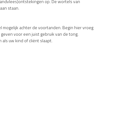
andvlees)ontstekingen op. De wortels van
gaan staan.
 mogelijk achter de voortanden. Begin hier vroeg
 geven voor een juist gebruik van de tong.
ls uw kind of cliënt slaapt.