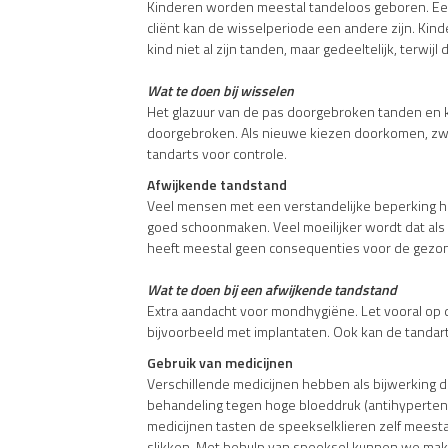
Kinderen worden meestal tandeloos geboren. Een ki
cliënt kan de wisselperiode een andere zijn. Kind
kind niet al zijn tanden, maar gedeeltelijk, terw
Wat te doen bij wisselen
Het glazuur van de pas doorgebroken tanden en k
doorgebroken. Als nieuwe kiezen doorkomen, zwelt 
tandarts voor controle.
Afwijkende tandstand
Veel mensen met een verstandelijke beperking heb
goed schoonmaken. Veel moeilijker wordt dat als z
heeft meestal geen consequenties voor de gezon
Wat te doen bij een afwijkende tandstand
Extra aandacht voor mondhygiëne. Let vooral op
bijvoorbeeld met implantaten. Ook kan de tandar
Gebruik van medicijnen
Verschillende medicijnen hebben als bijwerking da
behandeling tegen hoge bloeddruk (antihypertensiv
medicijnen tasten de speekselklieren zelf meest
slikken. Met behulp van speeksel kunnen we mak