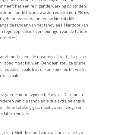
n heeft het een reinigende werking op tanden,
waardoor mondinfecties worden voorkomen. Als uw
it gebeurt vooral wanneer uw kind of cliënt
langs de randen van het tandvlees. Hierdoor kan
n tegen epilepsie), verkleuringen van de tanden
beroertes).
soort medicijnen, de dosering of het tijdstip van
hij goed moet kauwen. Denk aan stevige bruine
ur voedsel, zoals fruit of komkommer. Dit werkt
n bestraald.
xtra goede mondhygiëne belangrijk. Dan kunt u
jderen van die tandplak is dus extra belangrijk.
n. De ontsteking gaat nooit vanzelf weg. Een
e laten reinigen.
k van. Sluit de mond van uw kind of cliënt zo