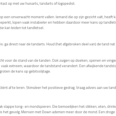
tact op met uw huisarts, tandarts of logopedist.
 een onverwacht moment vallen. Iemand die op zijn gezicht valt, heeft ka
n beperkt, lopen vaak instabieler en hebben daardoor meer kans op tandlets
tie kan leiden tot tandletsel.
 is: ga direct naar de tandarts. Houd (het afgebroken deel van) de tand nat 
echt voor de stand van de tanden. Ook zuigen op doeken, spenen en vinger
 vaak extreem, waardoor de tandstand verandert. Een afwijkende tandst
roten de kans op gebitsslijtage.
iënt af te leren. Stimuleer het positieve gedrag. Vraag advies aan uw tan
lappe tong- en mondspieren. Die bemoeilijken het slikken, eten, drinke
 is het gevolg. Mensen met Down ademen meer door de mond. Een droge m