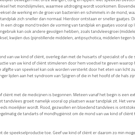
eksel het mondslijmvlies, waarmee uitdroging wordt voorkomen. Bovendie
peeksel de werking en de groei van bacteriën en schimmels in de mond, 
tandplak zich sneller dan normaal. Hierdoor ontstaan er sneller gaatjes. D
. In een droge mond treden de vorming van tandplak en gaatjes vooral op 
ngebruik kan ook andere gevolgen hebben, zoals tandvleesgroei (middele
ksel, kwijlen dus (pijnstillende middelen, antipsychotica, middelen tegen 
d van uw kind of cliënt, overleg dan met de huisarts of specialist of u de 
ctie van uw kind of cliënt stimuleren door hem voedsel te geven waarop 
afgifte van speeksel kan ook worden versterkt door het eten van licht zu
ger lijden aan het syndroom van Sjögren of die in het hoofd of de hals zij
of cliënt met de medicijnen is begonnen. Meteen vanaf het begin is een e
t tandvlees groeit namelijk vooral op plaatsen waar tandplak zit. Het verwi
ds moeilijker wordt. Rood, gezwollen en bloedend tandvlees is ontstoke
gelmatig de tandarts of mondhygiënist om de mond van uw kind of cliënt t
de speekselproductie toe. Geef uw kind of cliënt er daarom zo min mogelij