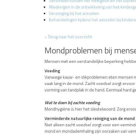
Verschillen tussen het melkgebit en het blijven
Afwijkingen in de ontwikkeling van het kinderg
Verzorging bij het wisselen
Behandelingen tijdens het wisselen bij kinder
« Terug naar het overzicht
Mondproblemen bij mensen
Mensen met een verstandelijke beperking hebben 
Voeding
Vanwege kauw- en slikproblemen eten mensen met
vaak lang in de mond. Zacht voedsel zorgt ervoo
vorming van tandplak in de hand. Eenmaal hard g
Wat te doen bij zachte voeding
Mondhygiëne is hier het sleutelwoord. Zorg ervoo
Verminderde natuurlijke reiniging van de mond
Niet alleen zacht voedsel zorgt voor een vermi
mond en mondademhaling zijn oorzaken van vermi