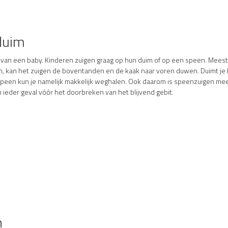
 duim
te van een baby. Kinderen zuigen graag op hun duim of op een speen. Meest
en, kan het zuigen de boventanden en de kaak naar voren duwen. Duimt je 
 speen kun je namelijk makkelijk weghalen. Ook daarom is speenzuigen mees
n ieder geval vóór het doorbreken van het blijvend gebit.
n