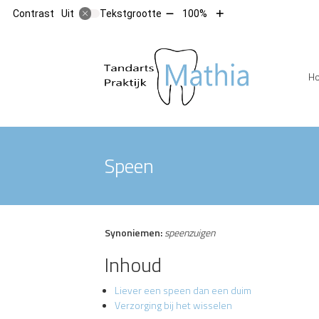
Tekst
Tekst
Contrast
Tekstgrootte
100%
Uit
verkleinen
vergroten
met
met
10%
10%
Hoofdm
H
Speen
Synoniemen:
speenzuigen
Inhoud
Liever een speen dan een duim
Verzorging bij het wisselen