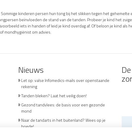
r. Sommige kinderen persen hun tong bij het slikken tegen het gehemelt
ongpersen beïnvloeden de stand van de tanden. Probeer je kind het zuigen
orbeeld iets in handen of leid je kind overdag af. Of beloon je kind als he
 of mondhygiënist om advies.
Nieuws
De 
zo
Let op: valse Infomedics-mails over openstaande
rekening
Tanden bleken? Laat het veilig doen!
Gezond tandvlees: de basis voor een gezonde
mond
Naar de tandarts in het buitenland? Wees op je
hoede!