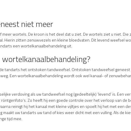
neest niet meer
meer wortels. De kroon is het deel dat u ziet. De wortels ziet u niet. Die
aal. Hierin zitten zenuwvezels en kleine bloedvaten. Dit levend weefsel w
andarts een wortelkanaalbehandeling uit.
n wortelkanaalbehandeling?
 de tandarts het ontstoken tandweefsel. Ontstoken tandweefsel geneest 
l weg. Een wortelkanaalbehandeling wordt ook wel kanaal- of zenuwbeha
ijke verdoving als uw tandweefsel nog (gedeeltelijk) ‘levend’ is. Een ver
röntgenfoto’s. Zo heeft hij een goede controle over het verloop van de 
arna reinigt hij het kanaal met kleine vijltjes en spoelt hij het met een 
maakt uw tandarts uw tand of kies weer dicht met een vulling. Als de kies
nge tijd mee.