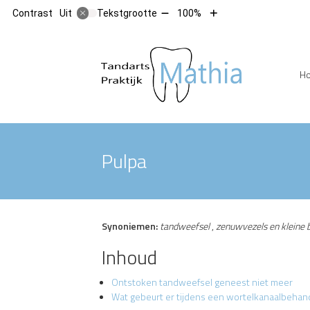
Tekst
Tekst
Contrast
Tekstgrootte
100%
Uit
verkleinen
vergroten
met
met
10%
10%
Hoofdm
H
Pulpa
Synoniemen:
tandweefsel
,
zenuwvezels en kleine 
Inhoud
Ontstoken tandweefsel geneest niet meer
Wat gebeurt er tijdens een wortelkanaalbehan