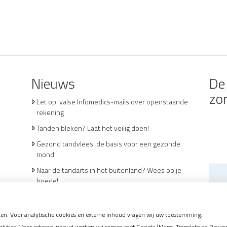
Nieuws
De 
zo
Let op: valse Infomedics-mails over openstaande
rekening
Tanden bleken? Laat het veilig doen!
Gezond tandvlees: de basis voor een gezonde
mond
Naar de tandarts in het buitenland? Wees op je
hoede!
(Mond)zorgkosten gemaakt in 2025? Check of die
aftrekbaar zijn
en. Voor analytische cookies en externe inhoud vragen wij uw toestemming.
tics. Voor externe inhoud werken wij samen met Google (Maps, Translate en Reviews)