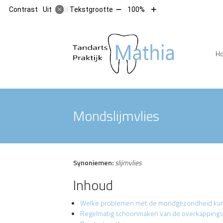
Tekst
Tekst
Contrast
Tekstgrootte
100%
Uit
verkleinen
vergroten
met
met
10%
10%
Hoofdm
H
Mondslijmvlies
Synoniemen:
slijmvlies
Inhoud
Welke problemen met de mondgezondheid kunne
Regelmatig schoonmaken van de overkapping