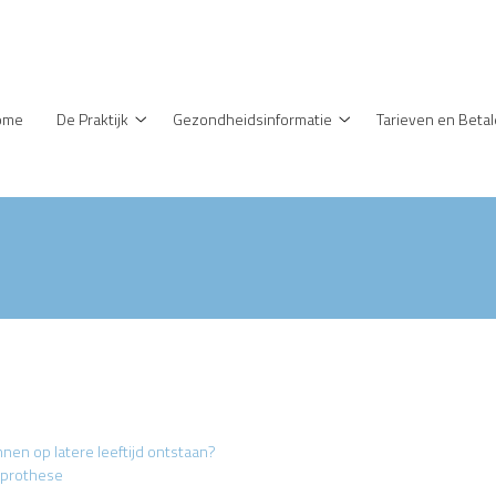
enu
ome
De Praktijk
Gezondheidsinformatie
Tarieven en Beta
De
Gezondheidsinformati
Praktijk
submenu
submenu
n op latere leeftijd ontstaan?
sprothese