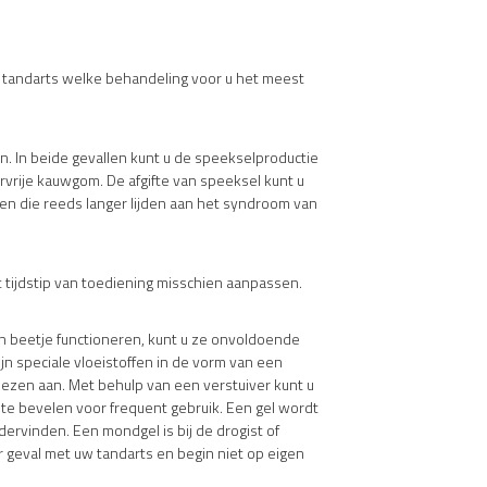
w tandarts welke behandeling voor u het meest
n. In beide gevallen kunt u de speekselproductie
vrije kauwgom. De afgifte van speeksel kunt u
sen die reeds langer lijden aan het syndroom van
t tijdstip van toediening misschien aanpassen.
n beetje functioneren, kunt u ze onvoldoende
 speciale vloeistoffen in de vorm van een
liezen aan. Met behulp van een verstuiver kunt u
te bevelen voor frequent gebruik. Een gel wordt
dervinden. Een mondgel is bij de drogist of
r geval met uw tandarts en begin niet op eigen