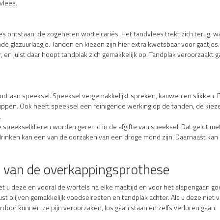
vlees.
es ontstaan: de zogeheten wortelcariës. Het tandvlees trekt zich terug, w
e glazuurlaagje. Tanden en kiezen zijn hier extra kwetsbaar voor gaatje
 en juist daar hoopt tandplak zich gemakkelijk op. Tandplak veroorzaakt g
rt aan speeksel. Speeksel vergemakkelijkt spreken, kauwen en slikken. 
ppen. Ook heeft speeksel een reinigende werking op de tanden, de kiez
.
 speekselklieren worden geremd in de afgifte van speeksel. Dat geldt m
drinken kan een van de oorzaken van een droge mond zijn. Daarnaast kan
van de overkappingsprothese
 u deze en vooral de wortels na elke maaltijd en voor het slapengaan goe
ust blijven gemakkelijk voedselresten en tandplak achter. Als u deze niet v
door kunnen ze pijn veroorzaken, los gaan staan en zelfs verloren gaan.