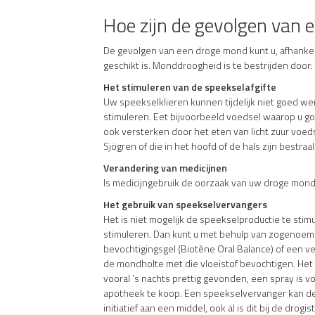
Hoe zijn de gevolgen van 
De gevolgen van een droge mond kunt u, afhankel
geschikt is. Monddroogheid is te bestrijden door:
Het stimuleren van de speekselafgifte
Uw speekselklieren kunnen tijdelijk niet goed we
stimuleren. Eet bijvoorbeeld voedsel waarop u g
ook versterken door het eten van licht zuur voed
Sjögren of die in het hoofd of de hals zijn bestraal
Verandering van medicijnen
Is medicijngebruik de oorzaak van uw droge mond?
Het gebruik van speekselvervangers
Het is niet mogelijk de speekselproductie te st
stimuleren. Dan kunt u met behulp van zogenoemd
bevochtigingsgel (Biotène Oral Balance) of een ve
de mondholte met die vloeistof bevochtigen. Het 
vooral ’s nachts prettig gevonden, een spray is v
apotheek te koop. Een speekselvervanger kan de t
initiatief aan een middel, ook al is dit bij de drogi