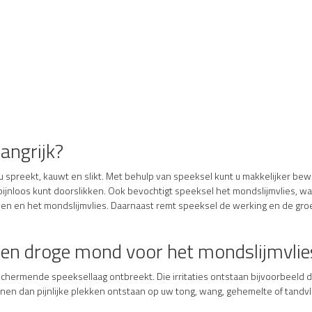
angrijk?
spreekt, kauwt en slikt. Met behulp van speeksel kunt u makkelijker be
 pijnloos kunt doorslikken. Ook bevochtigt speeksel het mondslijmvlies,
zen en het mondslijmvlies. Daarnaast remt speeksel de werking en de gro
 een droge mond voor het mondslijmvlie
eschermende speeksellaag ontbreekt. Die irritaties ontstaan bijvoorbeeld d
unnen dan pijnlijke plekken ontstaan op uw tong, wang, gehemelte of tandv