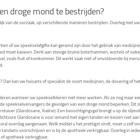
een droge mond te bestrijden?
ijk van de oorzaak, op verschillende manieren bestrijden. Overleg met u
rken of uw speekselafgifte kan geremd zijn door het gebruik van medicijne
oed moet kauwen. Denk aan stevige bruine boterhammen, wortels of suiker
sel, zoals fruit of komkommer. Dit werkt vaak niet of onvoldoende bij men
d.
 Dan kan uw huisarts of specialist de soort medicijnen, de dosering of he
imuleren wanneer uw speekselklieren niet meer werken. Als ze nog maar ee
e speekselvervangers de gevolgen van een droge mond beperken. Dit zijn
rstuiver (Glandosane, Xialine). Een bevochtigingsgel brengt u op de slijmv
lichtzure Glandosane is voor iemand met eigen tanden en kiezen niet aan 
ooral overdag aangenaam. Welk middel u het prettigst vindt, moet u zelf on
andarts voorschrijven en is bij de apotheek verkrijgbaar. Overleg in iede
st of apotheek verkrijgbaar.