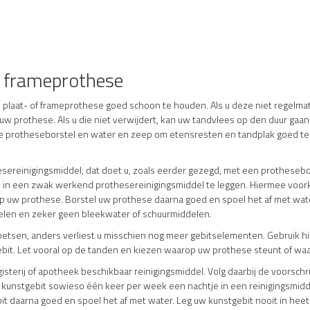
f frameprothese
 plaat- of frameprothese goed schoon te houden. Als u deze niet regelma
uw prothese. Als u die niet verwijdert, kan uw tandvlees op den duur ga
ale protheseborstel en water en zeep om etensresten en tandplak goed te
sereinigingsmiddel; dat doet u, zoals eerder gezegd, met een protheseb
in een zwak werkend prothesereinigingsmiddel te leggen. Hiermee voorko
op uw prothese. Borstel uw prothese daarna goed en spoel het af met wate
elen en zeker geen bleekwater of schuurmiddelen.
poetsen, anders verliest u misschien nog meer gebitselementen. Gebruik
ebit. Let vooral op de tanden en kiezen waarop uw prothese steunt of waa
gisterij of apotheek beschikbaar reinigingsmiddel. Volg daarbij de voorschr
 kunstgebit sowieso één keer per week een nachtje in een reinigingsmid
t daarna goed en spoel het af met water. Leg uw kunstgebit nooit in hee