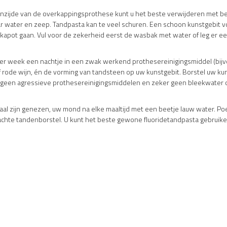
nzijde van de overkappingsprothese kunt u het beste verwijderen met be
 water en zeep. Tandpasta kan te veel schuren. Een schoon kunstgebit voel
 kapot gaan. Vul voor de zekerheid eerst de wasbak met water of leg er
er week een nachtje in een zwak werkend prothesereinigingsmiddel (bij
of rode wijn, én de vorming van tandsteen op uw kunstgebit. Borstel uw ku
k geen agressieve prothesereinigingsmiddelen en zeker geen bleekwater 
maal zijn genezen, uw mond na elke maaltijd met een beetje lauw water. P
zachte tandenborstel. U kunt het beste gewone fluoridetandpasta gebruike