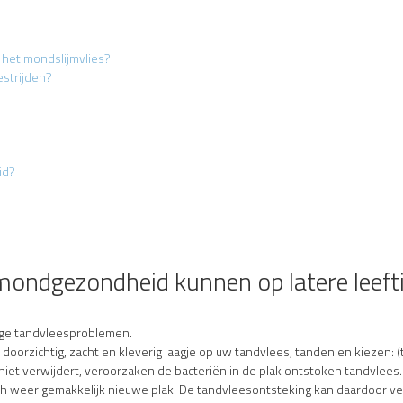
 het mondslijmvlies?
estrijden?
id?
ondgezondheid kunnen op latere leefti
tige tandvleesproblemen.
n doorzichtig, zacht en kleverig laagje op uw tandvlees, tanden en kiezen: 
niet verwijdert, veroorzaken de bacteriën in de plak ontstoken tandvlees
ch weer gemakkelijk nieuwe plak. De tandvleesontsteking kan daardoor v