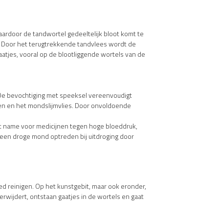
aardoor de tandwortel gedeeltelijk bloot komt te
s. Door het terugtrekkende tandvlees wordt de
aatjes, vooral op de blootliggende wortels van de
De bevochtiging met speeksel vereenvoudigt
en en het mondslijmvlies. Door onvoldoende
et name voor medicijnen tegen hoge bloeddruk,
 een droge mond optreden bij uitdroging door
d reinigen. Op het kunstgebit, maar ook eronder,
erwijdert, ontstaan gaatjes in de wortels en gaat