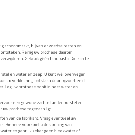
tig schoonmaakt, blijven er voedselresten en
an ontsteken. Reinig uw prothese daarom
 verwijderen. Gebruik géén tandpasta. Die kan te
orstel en water en zeep. U kunt wél overwegen
mt u verkleuring, ontstaan door bijvoorbeeld
r. Leg uw prothese nooit in heet water en
 hiervoor een gewone zachte tandenborstel en
r uw prothese tegenaan ligt.
iften van de fabrikant. Vraag eventueel uw
del. Hiermee voorkomt u de vorming van
t water en gebruik zeker geen bleekwater of