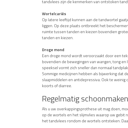
tandvlees zijn de kenmerken van ontstoken tand
Wortelcariës
Op latere leeftijd kunnen aan de tandwortel gaatj
liggen. Op deze plaats ontbreekt het beschermend
ruimte tussen tanden en kiezen bovendien groter,
tanden en kiezen.
Droge mond
Een droge mond wordt veroorzaakt door een teko
bovendien de bewegingen van wangen, tong en li
speeksel vormt zich sneller dan normaal tandplak
Sommige medicijnen hebben als bijwerking dat de
slaapmiddelen en antidepressiva. Ook te weinig 
koorts of diarree.
Regelmatig schoonmaken 
Als u uw overkappingsprothese uit mag doen, moet
op de wortels en het slijmvlies waarop uw gebit r
het tandvlees rondom de wortels ontsteken. Daar